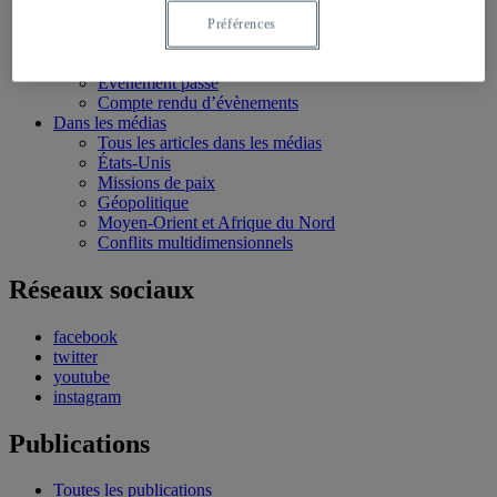
Bourses et stages
Écoles d’été
Préférences
Évènements
Évènements à venir
Évènement passé
Compte rendu d’évènements
Dans les médias
Tous les articles dans les médias
États-Unis
Missions de paix
Géopolitique
Moyen-Orient et Afrique du Nord
Conflits multidimensionnels
Réseaux sociaux
facebook
twitter
youtube
instagram
Publications
Toutes les publications