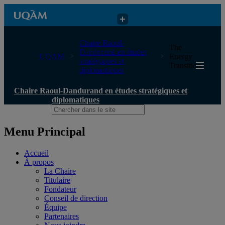
Chaire Raoul-Dandurand en études stratégiques et diplomatiques
Chaire Raoul-
The
Dandurand en études
UQAM
Energy
stratégiques et
Transition
diplomatiques
Chaire Raoul-Dandurand en études stratégiques et
diplomatiques
Menu Principal
Accueil
À propos
La Chaire
Titulaire
Fondateur
Conseil de direction
Équipe
Partenaires