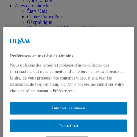
Nous joindre
Axes de recherche
États-Unis
Centre FrancoPaix
Géopolitique
Moyen-Orient et Afrique du Nord
Conflits multidimensionnels
Accueil
Répertoire
Chercheur-e-s
Tou-te-s les chercheur-e-s
Préférences en matière de témoins
États-Unis
Nous utilisons des témoins (cookies) afin de collecter des
Centre FrancoPaix
Géopolitique
informations qui nous permettent d’améliorer votre expérience sur
Moyen-Orient et Afrique du Nord
le site, de vous proposer des contenus vidéo, d’analyser les
Conflits multidimensionnels
statistiques de fréquentation, etc. Vous pouvez personnaliser votre
Publications
choix en sélectionnant « Préférences ».
Toutes les publications
États-Unis
Centre FrancoPaix
Autoriser les témoins
Géopolitique
Moyen-Orient et Afrique du Nord
Conflits multidimensionnels
Tout refuser
Formation
Conférences personnalisées