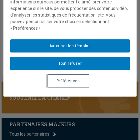
informations qui nous permettent d’améliorer votre
close. Driven by anti-Western sentiment, Iran’s posture no
expérience sur le site, de vous proposer des contenus vidéo,
longer follows the “Neither East nor West” doctrine of its
d’analyser les statistiques de fréquentation, etc. Vous
past.
pouvez personnaliser votre choix en sélectionnant
« Préférences ».
4 octobre 2022
En savoir plus
Autoriser les témoins
Tout refuser
Préférences
SOUTENIR LA CHAIRE
PARTENAIRES MAJEURS
Tous les partenaires