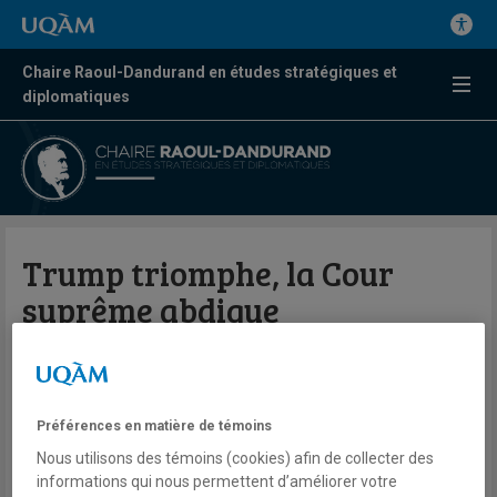
Chaire Raoul-Dandurand en études stratégiques et
diplomatiques
Trump triomphe, la Cour
suprême abdique
Par Romuald Sciora
IRIS
Préférences en matière de témoins
Nous utilisons des témoins (cookies) afin de collecter des
30 juin 2025
informations qui nous permettent d’améliorer votre
En savoir plus