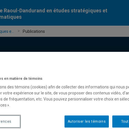
e Raoul-Dandurand en études stratégiques et
omatiques
ues e...
Publications
s en matière de témoins
Chercheur-e-s
Publications
Formation
Évèn
sons des témoins (cookies) afin de collecter des informations qui nous 
r votre expérience sur le site, de vous proposer des contenus vidéo, d’a
es de fréquentation, etc. Vous pouvez personnaliser votre choix en séle
ces ».
rences
Autoriser les témoins
Tout