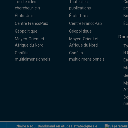
Tou-te-s les
Toutes les
Co
chercheur-e-s
publications
pe
États-Unis
États-Unis
Bo
Centre FrancoPaix
Centre FrancoPaix
Éc
Géopolitique
Géopolitique
Dans
Moyen-Orient et
Moyen-Orient et
Afrique du Nord
Afrique du Nord
To
le
Conflits
Conflits
multidimensionnels
multidimensionnels
Ét
Mi
Gé
Mo
Af
Co
mu
Chaire Raoul-Dandurand en études stratégiques e...