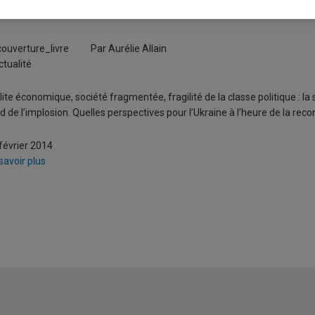
kraine : la paix fragile
Par Aurélie Allain
ctualité
llite économique, société fragmentée, fragilité de la classe politique : la
d de l’implosion. Quelles perspectives pour l’Ukraine à l’heure de la reco
février 2014
savoir plus