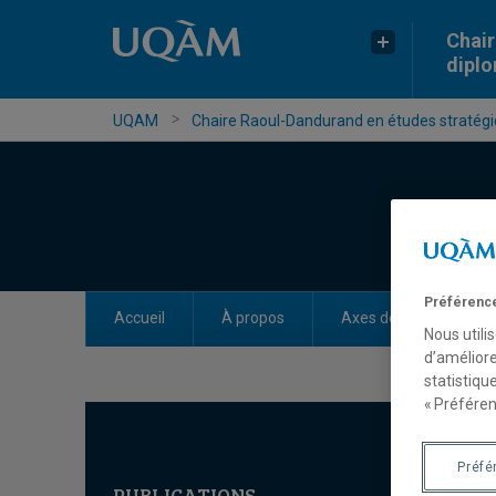
Chair
dipl
UQAM
Chaire Raoul-Dandurand en études stratégiq
Préférence
Accueil
À propos
Axes de recherche
Nous utili
d’améliore
statistiqu
« Préféren
Préfé
PUBLICATIONS