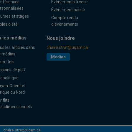
nférences
Évènements à venir
rsonnalisées
Évènement passé
urses et stages
Compte rendu
oles d’été
d’évènements
 les médias
Nous joindre
us les articles dans
chaire.strat@uqam.ca
s médias
Médias
ats-Unis
ssions de paix
opolitique
yen-Orient et
rique du Nord
nflits
ltidimensionnels
chaire.strat@uqam.ca