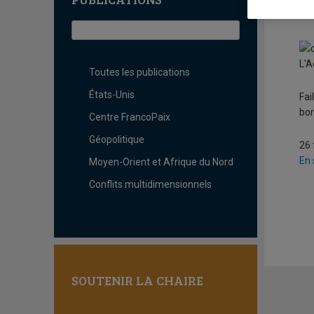
U
L'A
Toutes les publications
États-Unis
Fai
bor
Centre FrancoPaix
Géopolitique
26 
En 
Moyen-Orient et Afrique du Nord
Conflits multidimensionnels
SOUTENIR LA CHAIRE