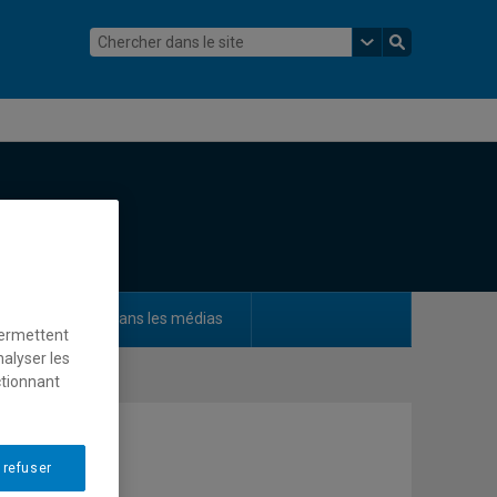
ements
Dans les médias
permettent
nalyser les
ctionnant
 refuser