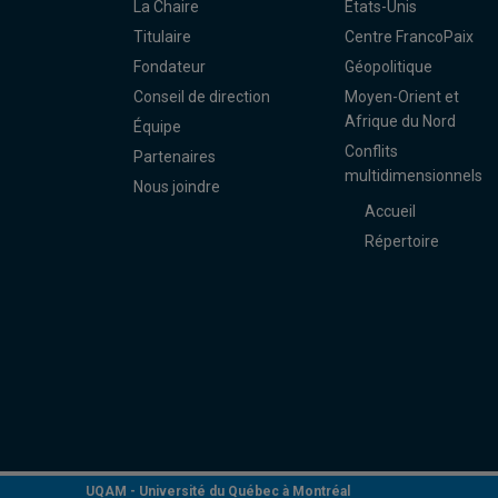
La Chaire
États-Unis
Titulaire
Centre FrancoPaix
Fondateur
Géopolitique
Conseil de direction
Moyen-Orient et
Afrique du Nord
Équipe
Conflits
Partenaires
multidimensionnels
Nous joindre
Accueil
Répertoire
UQAM -
Université du Québec à Montréal