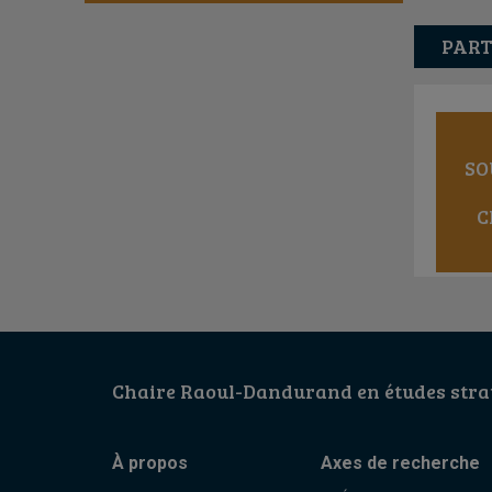
PART
SO
C
Chaire Raoul-Dandurand en études strat
À propos
Axes de recherche