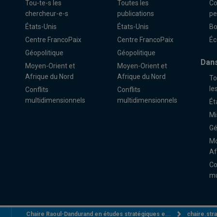
Tou-te-s les
Toutes les
Co
chercheur-e-s
publications
pe
États-Unis
États-Unis
Bo
Centre FrancoPaix
Centre FrancoPaix
Éc
Géopolitique
Géopolitique
Dans
Moyen-Orient et
Moyen-Orient et
Afrique du Nord
Afrique du Nord
To
le
Conflits
Conflits
multidimensionnels
multidimensionnels
Ét
Mi
Gé
Mo
Af
Co
mu
Chaire Raoul-Dandurand en études stratégiques e...
chaire.st