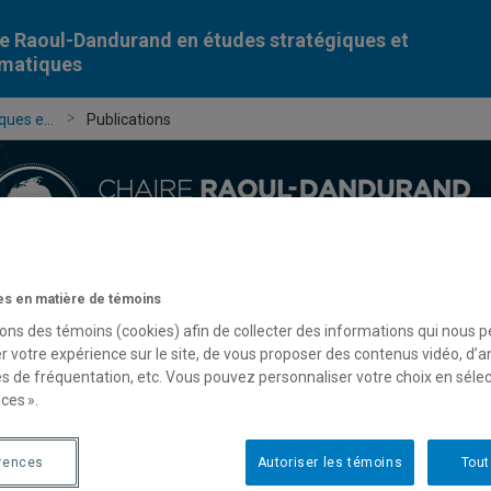
e Raoul-Dandurand en études stratégiques et
omatiques
ues e...
Publications
s en matière de témoins
Chercheur-e-s
Publications
Formation
Évèn
sons des témoins (cookies) afin de collecter des informations qui nous 
r votre expérience sur le site, de vous proposer des contenus vidéo, d’a
es de fréquentation, etc. Vous pouvez personnaliser votre choix en séle
ces ».
rences
Autoriser les témoins
Tout