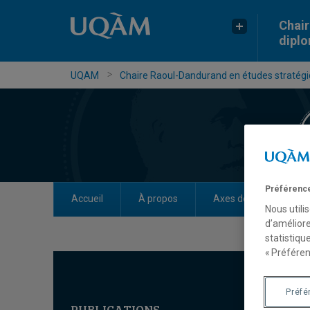
Chair
dipl
UQAM
Chaire Raoul-Dandurand en études stratégiq
Préférence
Accueil
À propos
Axes de recherche
Nous utili
d’améliore
statistiqu
« Préféren
Préfé
PUBLICATIONS