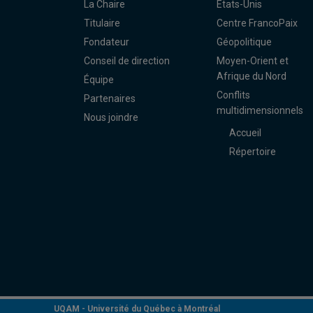
La Chaire
États-Unis
Titulaire
Centre FrancoPaix
Fondateur
Géopolitique
Conseil de direction
Moyen-Orient et
Afrique du Nord
Équipe
Conflits
Partenaires
multidimensionnels
Nous joindre
Accueil
Répertoire
UQAM -
Université du Québec à Montréal