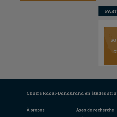
PART
SO
C
Chaire Raoul-Dandurand en études strat
À propos
Axes de recherche