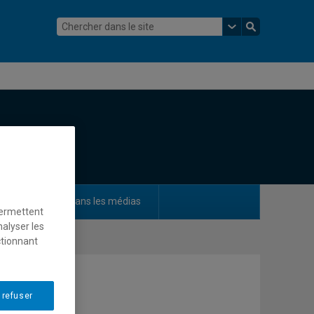
ements
Dans les médias
permettent
nalyser les
ctionnant
 refuser