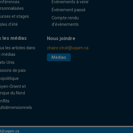
nférences
Évènements à venir
rsonnalisées
Évènement passé
urses et stages
Compte rendu
oles d’été
d’évènements
 les médias
Nous joindre
us les articles dans
chaire.strat@uqam.ca
s médias
Médias
ats-Unis
ssions de paix
opolitique
yen-Orient et
rique du Nord
nflits
ltidimensionnels
rat@uqam.ca