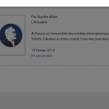
kraine : vers l’état d’urgence ?
Par Aurélie Allain
L'Actualité
À l’heure où l’ensemble des médias internationaux
Sotchi, l’Ukraine a connu, mardi, l’une des journées
19 février 2014
En savoir plus