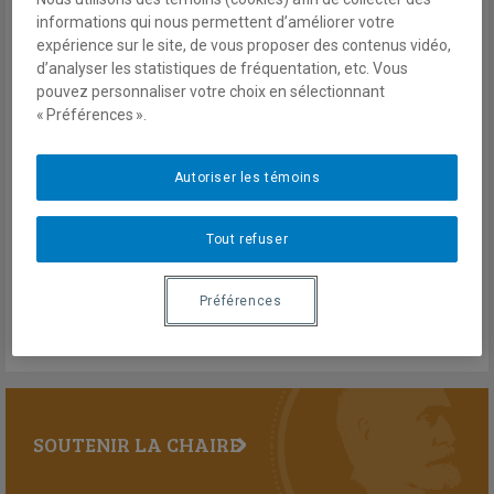
Tchad, Burkina Faso, Mali et Guinée.
informations qui nous permettent d’améliorer votre
Révolutions populaires, retour de l’uniforme en politique,
expérience sur le site, de vous proposer des contenus vidéo,
dénonciation d’élites corrompues ou simplement vent de
d’analyser les statistiques de fréquentation, etc. Vous
renouveau : comment interpréter cette nouvelle vague de
pouvez personnaliser votre choix en sélectionnant
coups ?
« Préférences ».
Autoriser les témoins
20 février 2022
En savoir plus
Tout refuser
Préférences
SOUTENIR LA CHAIRE