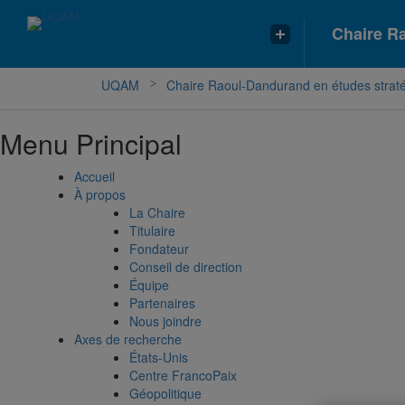
Chaire R
UQAM
Chaire Raoul-Dandurand en études straté
Menu Principal
Accueil
À propos
La Chaire
Titulaire
Fondateur
Conseil de direction
Équipe
Partenaires
Nous joindre
Axes de recherche
États-Unis
Centre FrancoPaix
Géopolitique