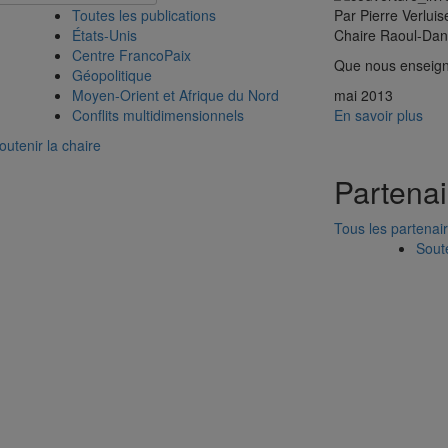
Toutes les publications
Par Pierre Verluis
États-Unis
Chaire Raoul-Dan
Centre FrancoPaix
Que nous enseigne
Géopolitique
Moyen-Orient et Afrique du Nord
mai 2013
Conflits multidimensionnels
En savoir plus
outenir la chaire
Partenai
Tous les partenai
Soute