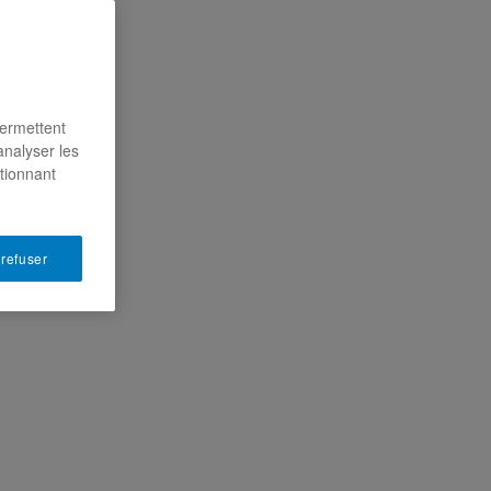
permettent
analyser les
ctionnant
 refuser