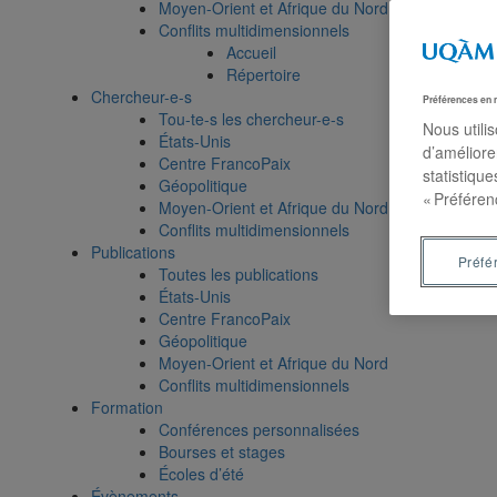
Moyen-Orient et Afrique du Nord
Conflits multidimensionnels
Accueil
Répertoire
Chercheur-e-s
Préférences en 
Tou-te-s les chercheur-e-s
Nous utili
États-Unis
d’améliore
Centre FrancoPaix
statistiqu
Géopolitique
« Préféren
Moyen-Orient et Afrique du Nord
Conflits multidimensionnels
Publications
Préfé
Toutes les publications
États-Unis
Centre FrancoPaix
Géopolitique
Moyen-Orient et Afrique du Nord
Conflits multidimensionnels
Formation
Conférences personnalisées
Bourses et stages
Écoles d’été
Évènements