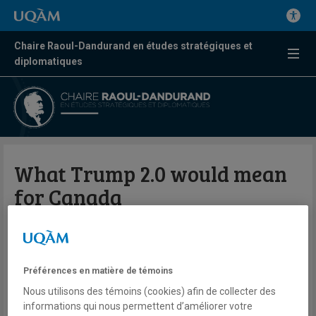
Chaire Raoul-Dandurand en études stratégiques et
diplomatiques
What Trump 2.0 would mean
for Canada
Par Frédérick Gagnon
IRIS
Préférences en matière de témoins
Nous utilisons des témoins (cookies) afin de collecter des
10 juillet 2024
informations qui nous permettent d’améliorer votre
En savoir plus