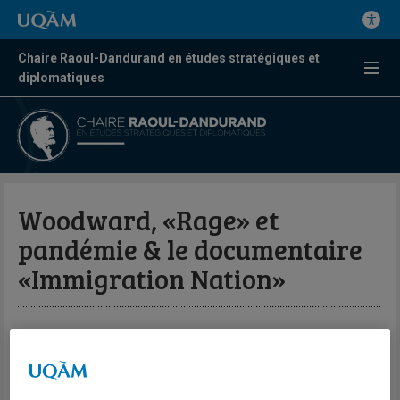
Chaire Raoul-Dandurand en études stratégiques et
diplomatiques
Woodward, «Rage» et
pandémie & le documentaire
«Immigration Nation»
Par Frédérick Gagnon et Andréanne Bissonnette
Le Balado de la Chaire