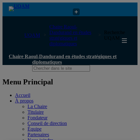
Chaire Raoul-Dandurand en études stratégiques et diplomatiques
Chaire Raoul-
Dandurand en études
Recherche
UQAM
stratégiques et
UQAM
diplomatiques
Chaire Raoul-Dandurand en études stratégiques et
diplomatiques
Menu Principal
Accueil
À propos
La Chaire
Titulaire
Fondateur
Conseil de direction
Équipe
Partenaires