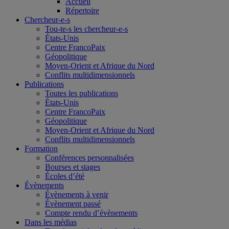
Accueil
Répertoire
Chercheur-e-s
Tou-te-s les chercheur-e-s
États-Unis
Centre FrancoPaix
Géopolitique
Moyen-Orient et Afrique du Nord
Conflits multidimensionnels
Publications
Toutes les publications
États-Unis
Centre FrancoPaix
Géopolitique
Moyen-Orient et Afrique du Nord
Conflits multidimensionnels
Formation
Conférences personnalisées
Bourses et stages
Écoles d’été
Évènements
Évènements à venir
Évènement passé
Compte rendu d’évènements
Dans les médias