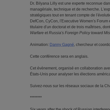
Dr. Bilyana Lilly est une experte reconnue dan
managériale, technique et de recherche. L'exp
stratégiques tout en tenant compte de l'évolu
DefCon, CyCon, l'Executive Women's Forum et l
titulaire d'un doctorat et de trois maîtrises, 
Warfare
et
Russia's Foreign Policy toward Mi
Animation:
Danny Gagné
, chercheur et coord
Cette conférence sera en anglais.
Cet évènement, organisé en collaboration avec 
États-Unis pour analyser les élections améri
Suivez-nous sur les réseaux sociaux de la Ch
********
Six years after the shock of Russian interferen