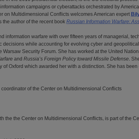
isinformation campaigns or cyberattacks orchestrated by America
er on Multidimensional Conflicts welcomes American expert
Bil
 the author of the recent book
Russian Information Warfare: As
d information warfare with over fifteen years of managerial, tec
c decisions while accounting for evolving cyber and geopolitica
Warsaw Security Forum. She has worked at the United Nations,
arfare
and
Russia’s Foreign Policy toward Missile Defense
. Sh
ty of Oxford which awarded her with a distinction. She has been
 coordinator of the Center on Multidimensional Conflicts
h the the Center on Multidimensional Conflicts, is part of the Ce