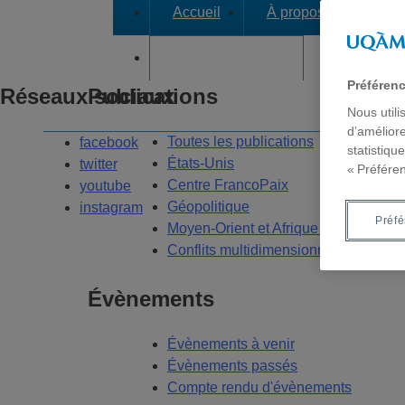
Accueil
À propos
Axes
Dans les médias
Préféren
Réseaux sociaux
Publications
Nous utili
d’améliore
Toutes les publications
facebook
statistiqu
États-Unis
twitter
« Préfére
Centre FrancoPaix
youtube
Géopolitique
instagram
Préf
Moyen-Orient et Afrique du Nord
Conflits multidimensionnels
Évènements
Évènements à venir
Évènements passés
Compte rendu d'évènements