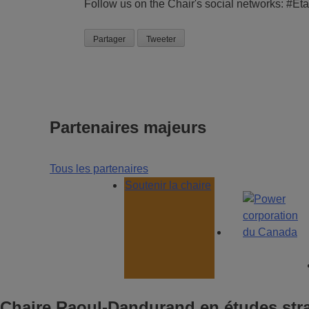
Follow us on the Chair's social networks: #E
Partager
Tweeter
Partenaires majeurs
Tous les partenaires
Soutenir la chaire
Chaire Raoul-Dandurand en études stra