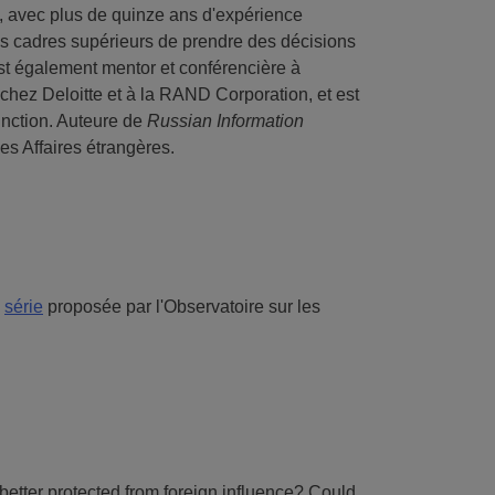
n, avec plus de quinze ans d'expérience
es cadres supérieurs de prendre des décisions
est également mentor et conférencière à
hez Deloitte et à la RAND Corporation, et est
tinction. Auteure de
Russian Information
es Affaires étrangères.
a
série
proposée par l'Observatoire sur les
 better protected from foreign influence? Could