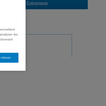
ormation
Évènements
permettent
analyser les
ctionnant
 refuser