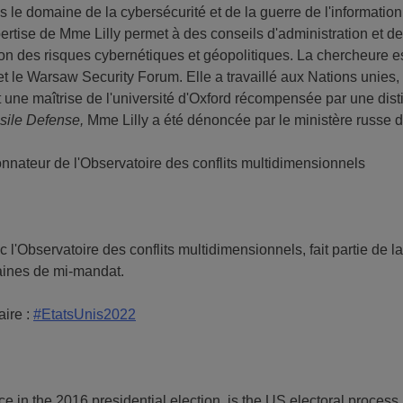
s le domaine de la cybersécurité et de la guerre de l'informatio
ertise de Mme Lilly permet à des conseils d'administration et d
tion des risques cybernétiques et géopolitiques. La chercheure 
e Warsaw Security Forum. Elle a travaillé aux Nations unies, c
dont une maîtrise de l'université d'Oxford récompensée par une dis
ssile Defense,
Mme Lilly a été dénoncée par le ministère russe d
onnateur de l'Observatoire des conflits multidimensionnels
l'Observatoire des conflits multidimensionnels, fait partie de l
caines de mi-mandat.
aire :
#EtatsUnis2022
ce in the 2016 presidential election, is the US electoral process