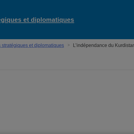
égiques et diplomatiques
stratégiques et diplomatiques
L’indépendance du Kurdistan
ques et diplomatiques