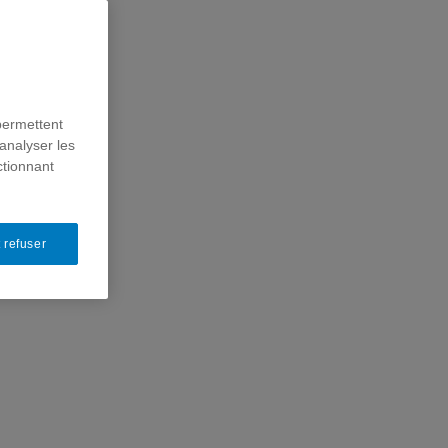
permettent
analyser les
ctionnant
 refuser