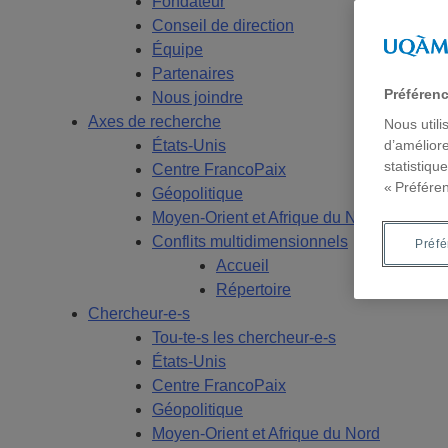
Fondateur
Conseil de direction
Équipe
Partenaires
Préféren
Nous joindre
Axes de recherche
Nous utili
États-Unis
d’améliore
statistiqu
Centre FrancoPaix
« Préfére
Géopolitique
Moyen-Orient et Afrique du Nord
Conflits multidimensionnels
Préf
Accueil
Répertoire
Chercheur-e-s
Tou-te-s les chercheur-e-s
États-Unis
Centre FrancoPaix
Géopolitique
Moyen-Orient et Afrique du Nord