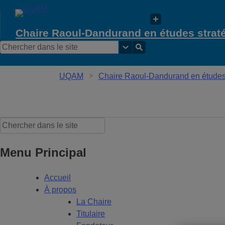
Chaire Raoul-Dandurand en études strat
UQAM
Chaire Raoul-Dandurand en études 
Chaire Raoul-Dandurand en études stratégi
Menu Principal
Accueil
À propos
La Chaire
Titulaire