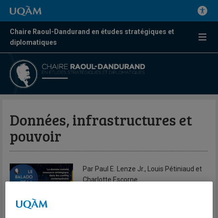
Chaire Raoul-Dandurand en études stratégiques et
diplomatiques
Données, infrastructures et
pouvoir
Par Paul E. Lenze Jr., Louis Pétiniaud et
Charlotte Escorne
Balado de la Chaire
Le panel «Données, infrastructures et pouvoir» fait partie du