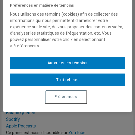
colloque «
La donnée comme ressource stratégique dans les
Préférences en matière de témoins
conflits contemporains
», organisé par l'Observatoire des conflits
Nous utilisons des témoins (cookies) afin de collecter des
multidimensionnels de la Chaire Raoul-Dandurand, le Centre de
informations qui nous permettent d’améliorer votre
recherche de l’Académie militaire de Saint-Cyr Coëtquidan et le
expérience sur le site, de vous proposer des contenus vidéo,
centre Géopolitique de la Datasphère.
d’analyser les statistiques de fréquentation, etc. Vous
pouvez personnaliser votre choix en sélectionnant
Avec :
« Préférences ».
Paul E. LENZE Jr.
, Northern Arizona University
Autoriser les témoins
Louis PÉTINIAUD, Institut Français de Géopolitique
Charlotte ESCORNE, Institut Français de Géopolitique
Tout refuser
Modérateur:
Nicolas KLINGELSCHMITT
, Chaire Raoul-Dandurand
Préférences
en études stratégiques et diplomatiques
Balado Québec
Spotify
Apple Podcasts
Ce panel est aussi disponible sur
YouTube
.