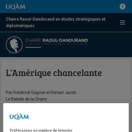
Chaire Raoul-Dandurand en études stratégiques et
diplomatiques
L’Amérique chancelante
Par Frédérick Gagnon et Rafael Jacob
Le Balado de la Chaire
Crise sociale, démocratique, économique, pandémique : en 2020,
les États-Unis ont semblé au bord du gouffre. Qu’en est-il
maintenant et peuvent-ils s’en sortir ? Le système politique
Préférences en matière de témoins