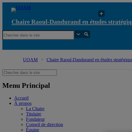
Chaire Raoul-Dandurand en études stratégiq
UQAM
Chaire Raoul-Dandurand en études stratégique
Menu Principal
Accueil
À propos
La Chaire
Titulaire
Fondateur
Conseil de direction
Équipe