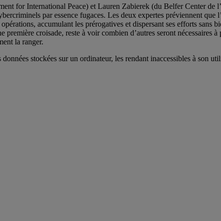
nt for International Peace) et Lauren Zabierek (du Belfer Center de l
ercriminels par essence fugaces. Les deux expertes préviennent que l’app
s opérations, accumulant les prérogatives et dispersant ses efforts sans bie
première croisade, reste à voir combien d’autres seront nécessaires à p
ent la ranger.
 données stockées sur un ordinateur, les rendant inaccessibles à son uti