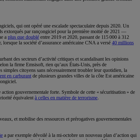
ngiciels, qui ont opéré une escalade spectaculaire depuis 2020. Un
nds extorqués par rançongiciel pour la première moitié de 2021 —
ue a
plus que doublé
entre 2019 et 2020, passant de 115 000 à 312
er, lorsque la société d’assurance américaine CNA a versé
40 millions
urbant des secteurs d’activité critiques et scandalisant les opinions
lon la firme Emsisoft, rien qu’aux États-Unis, près de
es simples citoyens sans nécessairement troubler leur quotidien, la
ent en carburant
de plusieurs grandes villes de la côte Est américaine
ongiciel.
 action gouvernementale forte. Symbole de cette « sécuritisation » de
priorité équivalent
à celles en matière de terrorisme
.
iveaux, et mobilise des ressources et prérogatives gouvernementales
ie
a par exemple dévoilé à la mi-octobre un nouveau plan d’action qui