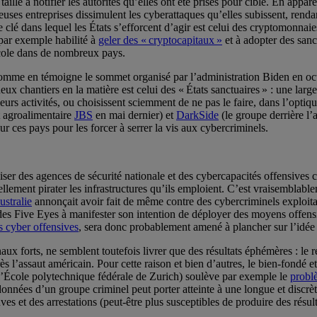
 taille à notifier les autorités qu’elles ont été prises pour cible. En ap
uses entreprises dissimulent les cyberattaques qu’elles subissent, rendan
lé dans lequel les États s’efforcent d’agir est celui des cryptomonnaies
par exemple habilité à
geler des « cryptocapitaux
»
et à adopter des sanc
école dans de nombreux pays.
omme en témoigne le sommet organisé par l’administration Biden en octo
neux chantiers en la matière est celui des « États sanctuaires » : une la
eurs activités, ou choisissent sciemment de ne pas le faire, dans l’opti
t agroalimentaire
JBS
en mai dernier) et
DarkSide
(le groupe derrière l’
r ces pays pour les forcer à serrer la vis aux cybercriminels.
ser des agences de sécurité nationale et des cybercapacités offensives 
iellement pirater les infrastructures qu’ils emploient. C’est vraisemblab
ustralie
annonçait avoir fait de même contre des cybercriminels exploita
 Five Eyes à manifester son intention de déployer des moyens offensif
s cyber offensives
, sera donc probablement amené à plancher sur l’idée
aux forts, ne semblent toutefois livrer que des résultats éphémères : le 
ès l’assaut américain. Pour cette raison et bien d’autres, le bien-fondé 
 l’École polytechnique fédérale de Zurich) soulève par exemple le
probl
données d’un groupe criminel peut porter atteinte à une longue et discr
uves et des arrestations (peut-être plus susceptibles de produire des résul