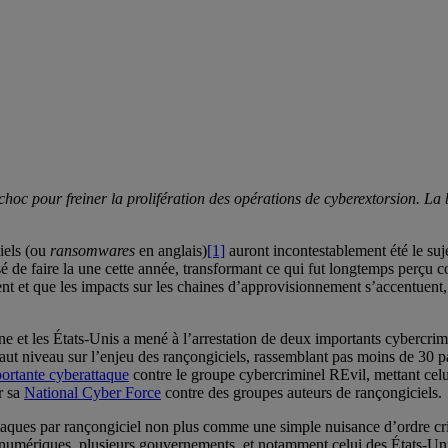
oc pour freiner la prolifération des opérations de cyberextorsion. La bo
iels (ou
ransomwares
en anglais)
[1]
auront incontestablement été le suj
ssé de faire la une cette année, transformant ce qui fut longtemps perç
ent et que les impacts sur les chaines d’approvisionnement s’accentuent
e et les États-Unis a mené à l’arrestation de deux importants cybercrimin
ut niveau sur l’enjeu des rançongiciels, rassemblant pas moins de 30 p
ortante cyberattaque
contre le groupe cybercriminel REvil, mettant celui
r sa
National Cyber Force
contre des groupes auteurs de rançongiciels.
rattaques par rançongiciel non plus comme une simple nuisance d’ordre c
s numériques, plusieurs gouvernements, et notamment celui des États-U