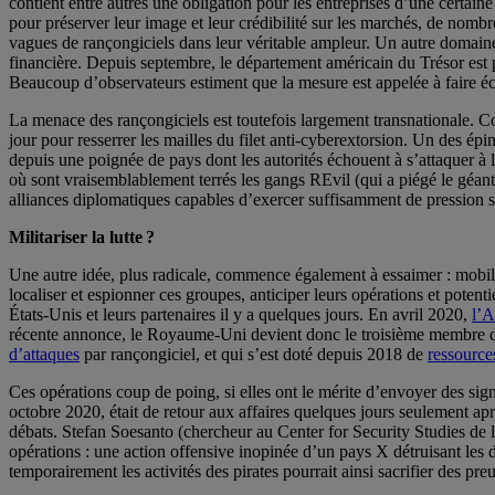
contient entre autres une obligation pour les entreprises d’une certaine
pour préserver leur image et leur crédibilité sur les marchés, de nombre
vagues de rançongiciels dans leur véritable ampleur. Un autre domaine c
financière. Depuis septembre, le département américain du Trésor est 
Beaucoup d’observateurs estiment que la mesure est appelée à faire 
La menace des rançongiciels est toutefois largement transnationale. C
jour pour resserrer les mailles du filet anti-cyberextorsion. Un des épi
depuis une poignée de pays dont les autorités échouent à s’attaquer à l
où sont vraisemblablement terrés les gangs REvil (qui a piégé le géan
alliances diplomatiques capables d’exercer suffisamment de pression su
Militariser la lutte ?
Une autre idée, plus radicale, commence également à essaimer : mobili
localiser et espionner ces groupes, anticiper leurs opérations et potent
États-Unis et leurs partenaires il y a quelques jours. En avril 2020,
l’A
récente annonce, le Royaume-Uni devient donc le troisième membre des
d’attaques
par rançongiciel, et qui s’est doté depuis 2018 de
ressource
Ces opérations coup de poing, si elles ont le mérite d’envoyer des sign
octobre 2020, était de retour aux affaires quelques jours seulement apr
débats. Stefan Soesanto (chercheur au Center for Security Studies de
opérations : une action offensive inopinée d’un pays X détruisant les 
temporairement les activités des pirates pourrait ainsi sacrifier des pre