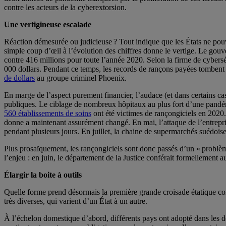
contre les acteurs de la cyberextorsion.
Une vertigineuse escalade
Réaction démesurée ou judicieuse ? Tout indique que les États ne pouva
simple coup d’œil à l’évolution des chiffres donne le vertige. Le gou
contre 416 millions pour toute l’année 2020. Selon la firme de cyber
000 dollars. Pendant ce temps, les records de rançons payées tombent 
de dollars
au groupe criminel Phoenix.
En marge de l’aspect purement financier, l’audace (et dans certains cas 
publiques. Le ciblage de nombreux hôpitaux au plus fort d’une pandémi
560 établissements de soins
ont été victimes de rançongiciels en 2020. 
donne a maintenant assurément changé. En mai, l’attaque de l’entrepri
pendant plusieurs jours. En juillet, la chaine de supermarchés suédo
Plus prosaïquement, les rançongiciels sont donc passés d’un « problèm
l’enjeu : en juin, le département de la Justice conférait formellement a
Élargir la boite à outils
Quelle forme prend désormais la première grande croisade étatique con
très diverses, qui varient d’un État à un autre.
À l’échelon domestique d’abord, différents pays ont adopté dans les 