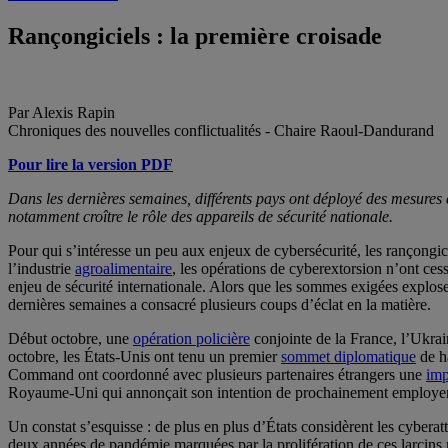
Rançongiciels : la première croisade
Par Alexis Rapin
Chroniques des nouvelles conflictualités - Chaire Raoul-Dandurand
Pour lire la version PDF
Dans les dernières semaines, différents pays ont déployé des mesures ch
notamment croître le rôle des appareils de sécurité nationale.
Pour qui s’intéresse un peu aux enjeux de cybersécurité, les rançongic
l’industrie
agroalimentaire
, les opérations de cyberextorsion n’ont ce
enjeu de sécurité internationale. Alors que les sommes exigées explos
dernières semaines a consacré plusieurs coups d’éclat en la matière.
Début octobre, une
opération policière
conjointe de la France, l’Ukrain
octobre, les États-Unis ont tenu un premier
sommet diplomatique
de ha
Command ont coordonné avec plusieurs partenaires étrangers une
imp
Royaume-Uni qui annonçait son intention de prochainement employe
Un constat s’esquisse : de plus en plus d’États considèrent les cybe
deux années de pandémie marquées par la prolifération de ces larcin