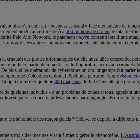
ient plus s’en tenir au « business as usual » face aux auteurs de ranço
vernement américain estime déjà à
590 millions de dollars
le total de fo
sécurité Palo Alto Network, le paiement
moyen
consenti lors d’une attaq
les uns après les autres : un nouveau sommet a été atteint en mai derni
la cruauté) des pirates informatiques est elle aussi allée crescendo, pert
e mondiale, particulièrement, a valu l’opprobre aux cybercriminels. Se
De plus, si les opérations de cyberextorsion ont longtemps fait parler l
se opératrice d’oléoducs Colonial Pipeline a perturbé
l’approvisionnem
ise Coop a dû fermer quelque
800 magasins
du fait d’une attaque par ranç
e de quelques individus » à un problème de toutes et tous, appelant une
ux investigations concernant les attaques par rançongiciels un statut de 
tre le phénomène des rançongiciels ? Celle-ci se déploie à différents n
derniers mois des mesures visant à mieux gérer le phénomène.
L’Austral