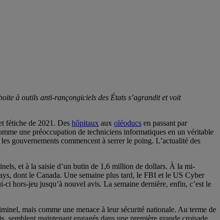
ite à outils anti-rançongiciels des États s’agrandit et voit
et fétiche de 2021. Des
hôpitaux
aux
oléoducs
en passant par
u comme une préoccupation de techniciens informatiques en un véritable
, les gouvernements commencent à serrer le poing. L’actualité des
els, et à la saisie d’un butin de 1,6 million de dollars. À la mi-
ays, dont le Canada. Une semaine plus tard, le FBI et le US Cyber
-ci hors-jeu jusqu’à nouvel avis. La semaine dernière, enfin, c’est le
riminel, mais comme une menace à leur sécurité nationale. Au terme de
nis, semblent maintenant engagés dans une première grande croisade