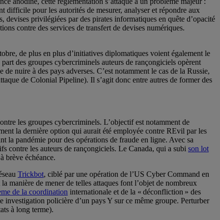
parence anodine, cette réglementation s’attaque à un problème majeur :
t difficile pour les autorités de mesurer, analyser et répondre aux
, devises privilégiées par des pirates informatiques en quête d’opacité
tions contre des services de transfert de devises numériques.
bre, de plus en plus d’initiatives diplomatiques voient également le
rge part des groupes cybercriminels auteurs de rançongiciels opèrent
que de nuire à des pays adverses. C’est notamment le cas de la Russie,
attaque de Colonial Pipeline). Il s’agit donc entre autres de former des
contre les groupes cybercriminels. L’objectif est notamment de
lement la dernière option qui aurait été employée contre REvil par les
nt la pandémie pour des opérations de fraude en ligne. Avec sa
s contre les auteurs de rançongiciels. Le Canada, qui a subi
son lot
 à brève échéance.
réseau
Trickbot
, ciblé par une opération de l’US Cyber Command en
et la manière de mener de telles attaques font l’objet de nombreux
ème de la coordination
internationale et de la « déconfliction » des
ète investigation policière d’un pays Y sur ce même groupe. Perturber
tats à long terme).