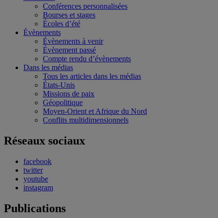
Conférences personnalisées
Bourses et stages
Écoles d’été
Évènements
Évènements à venir
Évènement passé
Compte rendu d’évènements
Dans les médias
Tous les articles dans les médias
États-Unis
Missions de paix
Géopolitique
Moyen-Orient et Afrique du Nord
Conflits multidimensionnels
Réseaux sociaux
facebook
twitter
youtube
instagram
Publications