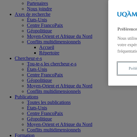
Partenaires
Nous joindre
Axes de recherche
États-Unis
Centre FrancoPaix
Préférence
Géopolitique
Moyen-Orient et Afrique du Nord
Nous utilis
Conflits multidimensionnels
votre expér
Accueil
fréquentati
Répertoire
Chercheur-e-s
Tou-te-s les chercheur-e-s
Préf
États-Unis
Centre FrancoPaix
Géopolitique
Moyen-Orient et Afrique du Nord
Conflits multidimensionnels
Publications
Toutes les publications
États-Unis
Centre FrancoPaix
Géopolitique
Moyen-Orient et Afrique du Nord
Conflits multidimensionnels
Formation