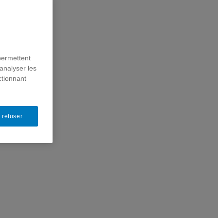
permettent
analyser les
ctionnant
 refuser