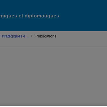
égiques et diplomatiques
Chaire Raoul-Dandu
tratégiques e...
Publications