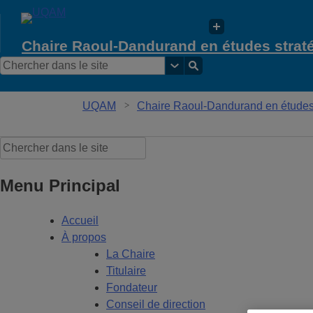
Chaire Raoul-Dandurand en études strat
UQAM
Chaire Raoul-Dandurand en études s
Menu Principal
Accueil
À propos
La Chaire
Titulaire
Fondateur
Conseil de direction