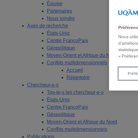
Équipe
Partenaires
Nous joindre
Axes de recherche
Préféren
États-Unis
Nous utili
Centre FrancoPaix
d’améliore
Géopolitique
statistiqu
Moyen-Orient et Afrique du Nord
« Préfére
Conflits multidimensionnels
Accueil
Préf
Répertoire
Chercheur-e-s
Tou-te-s les chercheur-e-s
États-Unis
Centre FrancoPaix
Géopolitique
Moyen-Orient et Afrique du Nord
Conflits multidimensionnels
Publications