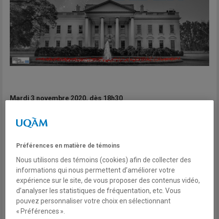
Mardi 3 novembre 2020, dès 18h30
EN LIGNE
Préférences en matière de témoins
Pour vous inscrire, cliquez ici
Nous utilisons des témoins (cookies) afin de collecter des
informations qui nous permettent d’améliorer votre
Victoire inattendue, tweets enflammés, procédure de
expérience sur le site, de vous proposer des contenus vidéo,
destitution, Charlottesville, retrait d'accords multilatéraux,
d’analyser les statistiques de fréquentation, etc. Vous
négociations avec la Corée du Nord, caravanes de migrant.e.s,
pouvez personnaliser votre choix en sélectionnant
marche des femmes, nominations à la Cour suprême, Black
« Préférences ».