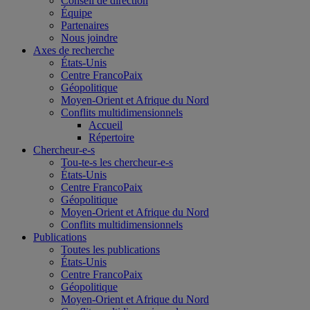
Conseil de direction
Équipe
Partenaires
Nous joindre
Axes de recherche
États-Unis
Centre FrancoPaix
Géopolitique
Moyen-Orient et Afrique du Nord
Conflits multidimensionnels
Accueil
Répertoire
Chercheur-e-s
Tou-te-s les chercheur-e-s
États-Unis
Centre FrancoPaix
Géopolitique
Moyen-Orient et Afrique du Nord
Conflits multidimensionnels
Publications
Toutes les publications
États-Unis
Centre FrancoPaix
Géopolitique
Moyen-Orient et Afrique du Nord