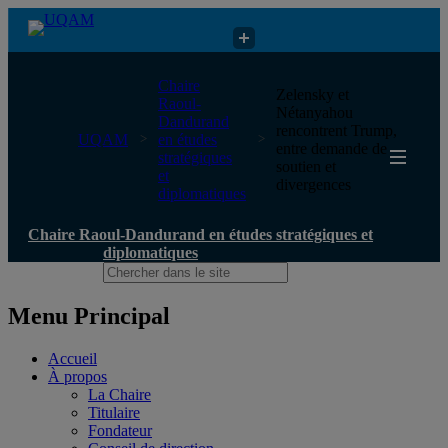
Chaire Raoul-Dandurand en études stratégiques et diplomatiques
Chaire
Zelensky et
Raoul-
Nétanyahou
Dandurand
rencontrent Trump,
UQAM
en études
entre demande de
stratégiques
soutien et
et
divergences
diplomatiques
Chaire Raoul-Dandurand en études stratégiques et
diplomatiques
Menu Principal
Accueil
À propos
La Chaire
Titulaire
Fondateur