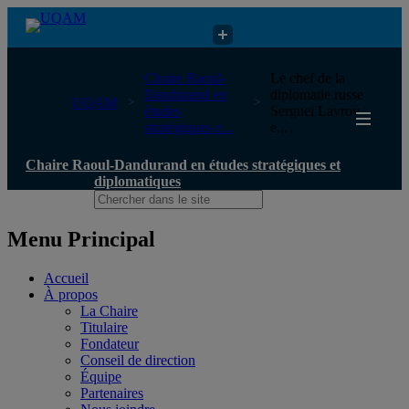
Chaire Raoul-Dandurand en études stratégiques et diplomatiques
Chaire Raoul-
Le chef de la
Dandurand en
diplomatie russe
UQAM
études
Sergueï Lavrov
stratégiques e...
e...
Chaire Raoul-Dandurand en études stratégiques et
diplomatiques
Menu Principal
Accueil
À propos
La Chaire
Titulaire
Fondateur
Conseil de direction
Équipe
Partenaires