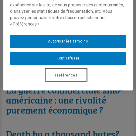
expérience sur le site, de vous proposer des contenus vidéo,
Chinese AI Models and the
d’analyser les statistiques de fréquentation, etc. Vous
pouvez personnaliser votre choix en sélectionnant
High-Stakes Fight for AI
« Préférences ».
Neutrality
Autoriser les témoins
Cyberattaques 2.0 : le risque
Tout refuser
devenu physique
Préférences
La guerre commerciale sino-
américaine : une rivalité
purement économique ?
Death by a thousand bytes?